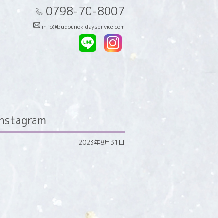
0798-70-8007
info@budounokidayservice.com
stagram
2023年8月31日