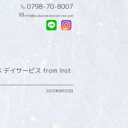
0798-70-8007
info@budounokidayservice.com
サービス from Inst
2023年8月30日