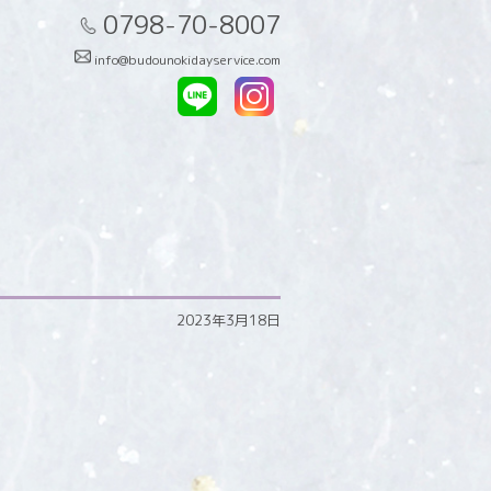
0798-70-8007
info@budounokidayservice.com
2023年3月18日