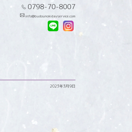
0798-70-8007
info@budounokidayservice.com
2023年3月9日