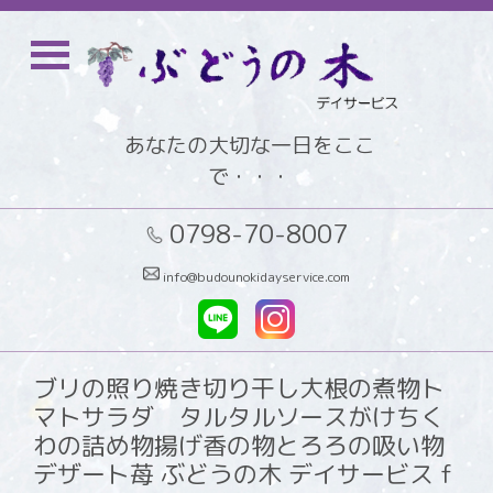
あなたの大切な一日をここ
で・・・
0798-70-8007
info@budounokidayservice.com
ブリの照り焼き切り干し大根の煮物ト
マトサラダ タルタルソースがけちく
わの詰め物揚げ香の物とろろの吸い物
デザート苺 ぶどうの木 デイサービス f