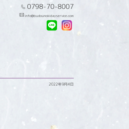
0798-70-8007
info@budounokidayservice.com
2022年9月4日