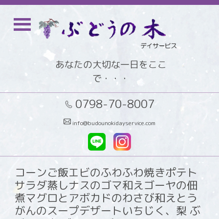
あなたの大切な一日をここ
で・・・
0798-70-8007
info@budounokidayservice.com
コーンご飯エビのふわふわ焼きポテト
サラダ蒸しナスのゴマ和えゴーヤの佃
煮マグロとアボカドのわさび和えとう
がんのスープデザートいちじく、梨 ぶ