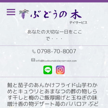
あなたの大切な一日をここ
で・・・
0798-70-8007
info@budounokidayservice.com
鮭と茄子のあんかけフライド山芋わか
めとキュウリとあまなつの酢の物しら
す干しと梅のご飯厚揚げと玉ねぎの味
噌汁香の物デザート苺のババロア ぶど