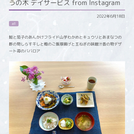
うの木 デイサービス from Instagram
2022年6月18日
all
鮭と茄子のあんかけフライド山芋わかめとキュウリとあまなつの
酢の物しらす干しと梅のご飯厚揚げと玉ねぎの味噌汁香の物デザ
ート苺のババロア