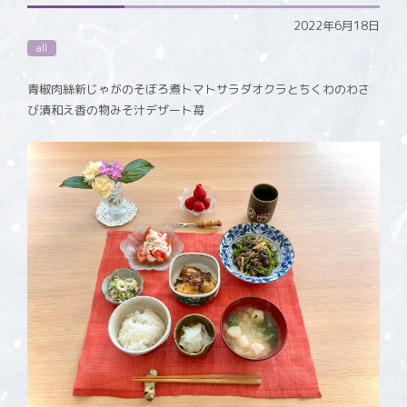
2022年6月18日
all
青椒肉絲新じゃがのそぼろ煮トマトサラダオクラとちくわのわさ
び漬和え香の物みそ汁デザート苺