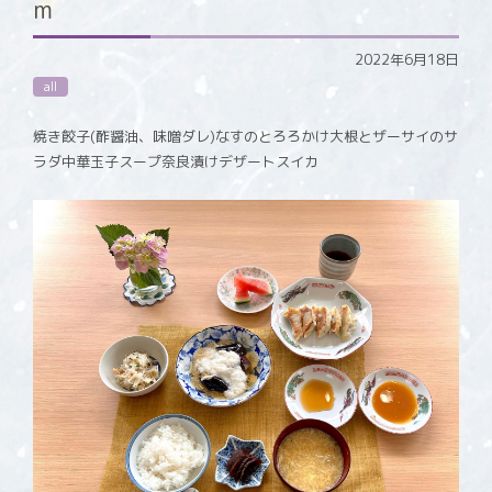
m
2022年6月18日
all
焼き餃子(酢醤油、味噌ダレ)なすのとろろかけ大根とザーサイのサ
ラダ中華玉子スープ奈良漬けデザートスイカ