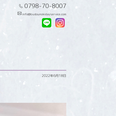
0798-70-8007
info@budounokidayservice.com
2022年6月18日