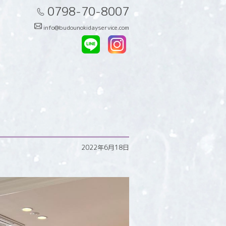
0798-70-8007
info@budounokidayservice.com
2022年6月18日