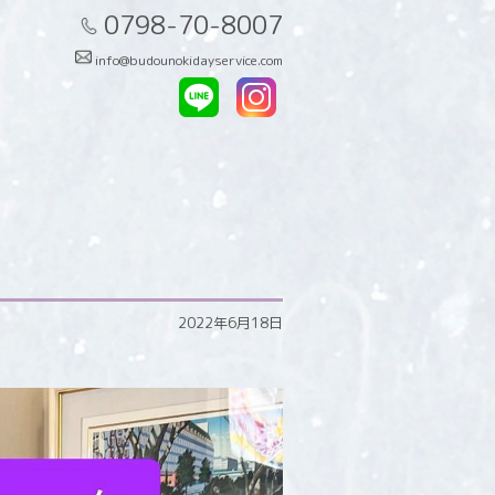
0798-70-8007
info@budounokidayservice.com
2022年6月18日