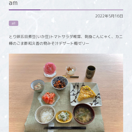
am
2022年5月16日
all
とり卵五目煮豆(いか豆)トマトサラダ椎茸、刺身こんにゃく、カニ
棒のごま酢和え香の物みそ汁デザート梅ゼリー