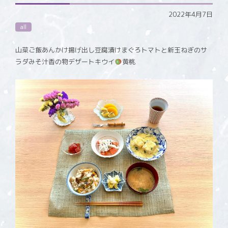
2022年4月7日
all
山菜ご飯あんかけ揚げ出し豆腐漬けまぐろトマトと新玉ねぎのサ
ラダみそ汁香の物デザートキウイ
黄桃