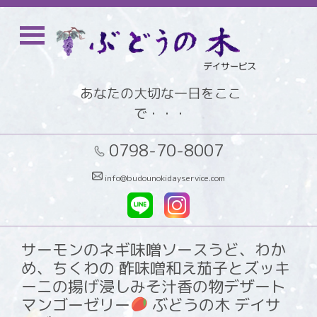
あなたの大切な一日をここ
で・・・
0798-70-8007
info@budounokidayservice.com
サーモンのネギ味噌ソースうど、わか
め、ちくわの 酢味噌和え茄子とズッキ
ーニの揚げ浸しみそ汁香の物デザート
マンゴーゼリー
ぶどうの木 デイサ