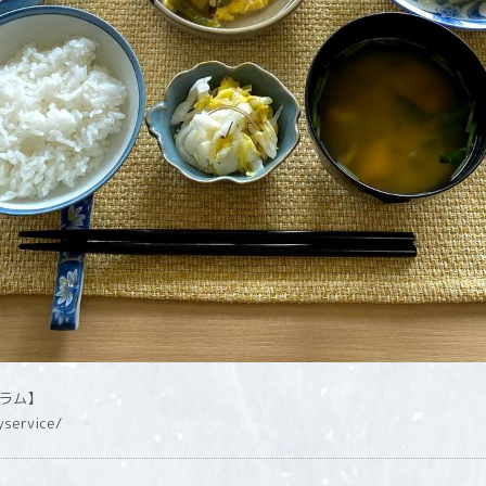
グラム】
yservice/