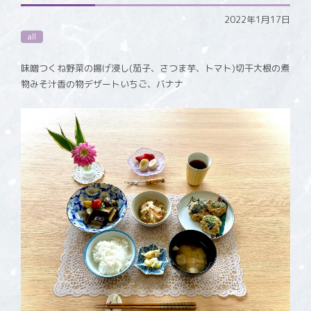
2022年1月17日
all
味噌つくね野菜の揚げ浸し(茄子、さつま芋、トマト)切干大根の煮
物みそ汁香の物デザートいちご、バナナ