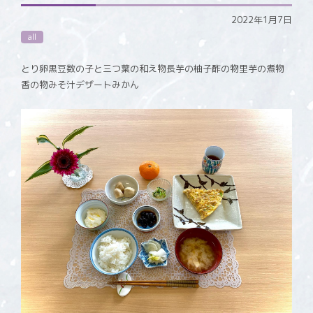
2022年1月7日
all
とり卵黒豆数の子と三つ葉の和え物長芋の柚子酢の物里芋の煮物
香の物みそ汁デザートみかん