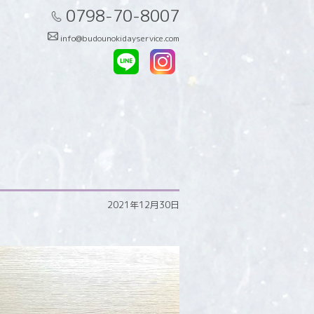
0798-70-8007
info@budounokidayservice.com
2021年12月30日