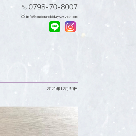
0798-70-8007
info@budounokidayservice.com
2021年12月30日