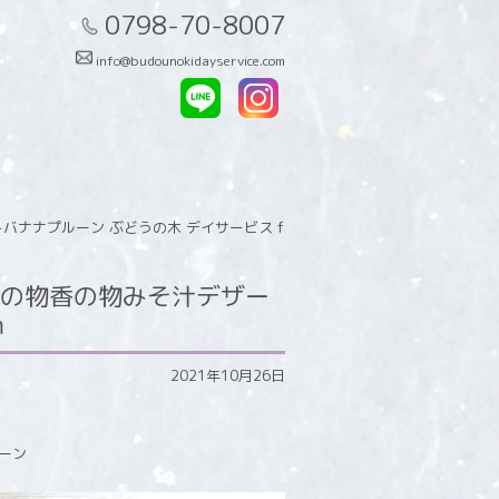
0798-70-8007
info@budounokidayservice.com
ナナプルーン ぶどうの木 デイサービス f
の物香の物みそ汁デザー
m
2021年10月26日
ーン