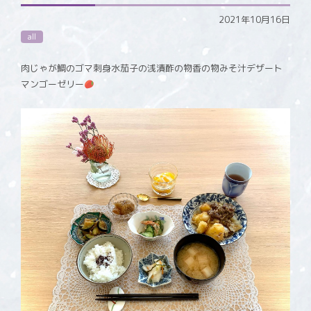
2021年10月16日
all
肉じゃが鯛のゴマ刺身水茄子の浅漬酢の物香の物みそ汁デザート
マンゴーゼリー