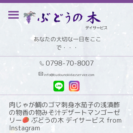
あなたの大切な一日をここ
で・・・
0798-70-8007
info@budounokidayservice.com
肉じゃが鯛のゴマ刺身水茄子の浅漬酢
の物香の物みそ汁デザートマンゴーゼ
リー
ぶどうの木 デイサービス from
Instagram