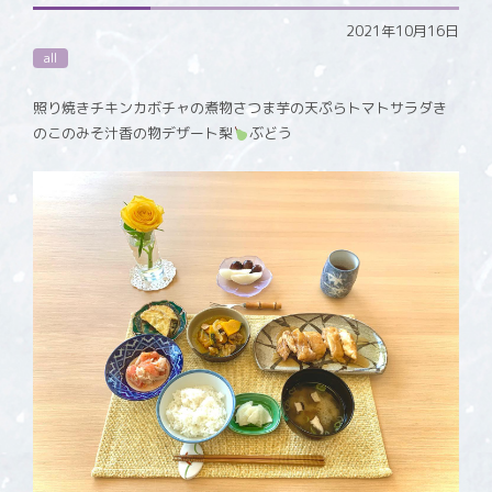
2021年10月16日
all
照り焼きチキンカボチャの煮物さつま芋の天ぷらトマトサラダき
のこのみそ汁香の物デザート梨
ぶどう