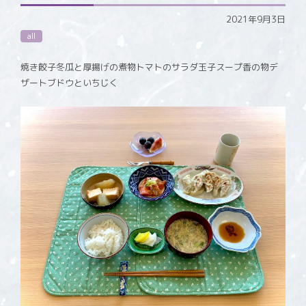
2021年9月3日
all
焼き餃子冬瓜と厚揚げの煮物トマトのサラダ玉子スープ香の物デ
ザートブドウといちじく