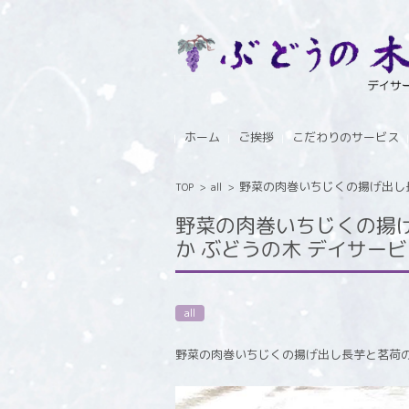
コンテンツに移動
ホーム
ご挨拶
こだわりのサービス
野菜の肉巻いちじくの揚げ出し長芋
TOP
>
all
>
野菜の肉巻いちじくの揚
か ぶどうの木 デイサービス f
all
野菜の肉巻いちじくの揚げ出し長芋と茗荷