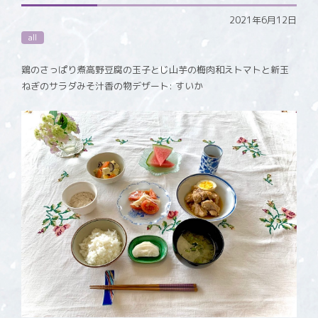
2021年6月12日
all
鶏のさっぱり煮高野豆腐の玉子とじ山芋の梅肉和えトマトと新玉
ねぎのサラダみそ汁香の物デザート: すいか