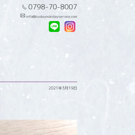
0798-70-8007
info@budounokidayservice.com
2021年3月19日