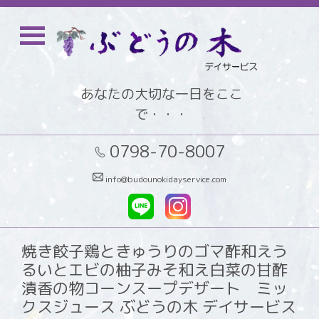
あなたの大切な一日をここ
で・・・
0798-70-8007
info@budounokidayservice.com
焼き餃子鶏ときゅうりのゴマ酢和えう
るいとエビの柚子みそ和え白菜の甘酢
漬香の物コーンスープデザート ミッ
クスジュース ぶどうの木 デイサービス