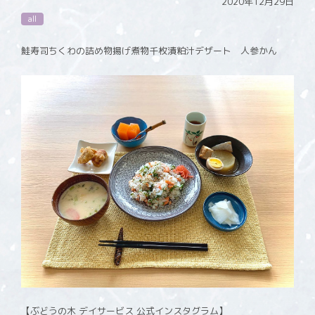
2020年12月29日
all
鮭寿司ちくわの詰め物揚げ煮物千枚漬粕汁デザート 人参かん
【ぶどうの木 デイサービス 公式インスタグラム】