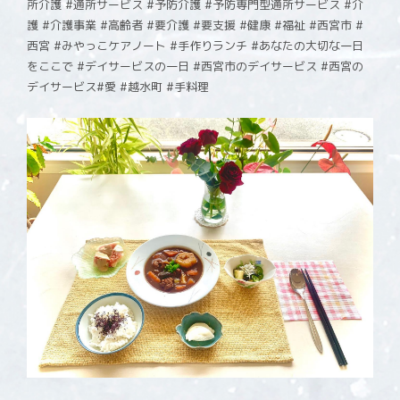
所介護 #通所サービス #予防介護 #予防専門型通所サービス #介
護 #介護事業 #高齢者 #要介護 #要支援 #健康 #福祉 #西宮市 #
西宮 #みやっこケアノート #手作りランチ #あなたの大切な一日
をここで #デイサービスの一日 #西宮市のデイサービス #西宮の
デイサービス#愛 #越水町 #手料理