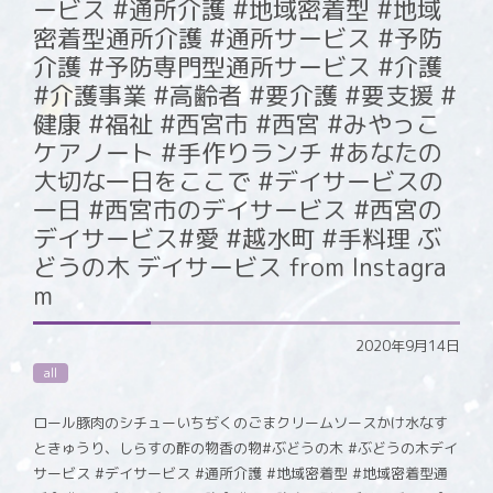
ービス #通所介護 #地域密着型 #地域
密着型通所介護 #通所サービス #予防
介護 #予防専門型通所サービス #介護
#介護事業 #高齢者 #要介護 #要支援 #
健康 #福祉 #西宮市 #西宮 #みやっこ
ケアノート #手作りランチ #あなたの
大切な一日をここで #デイサービスの
一日 #西宮市のデイサービス #西宮の
デイサービス#愛 #越水町 #手料理 ぶ
どうの木 デイサービス from Instagra
m
2020年9月14日
all
ロール豚肉のシチューいちぢくのごまクリームソースかけ水なす
ときゅうり、しらすの酢の物香の物#ぶどうの木 #ぶどうの木デイ
サービス #デイサービス #通所介護 #地域密着型 #地域密着型通